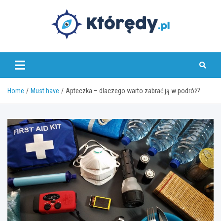
Skip
to
content
www.ktoredy.pl
Home
Must have
Apteczka – dlaczego warto zabrać ją w podróż?