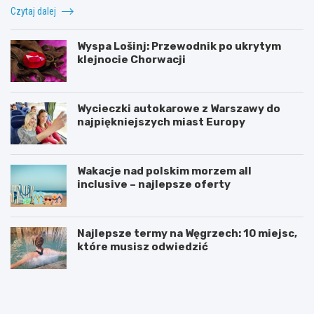
Czytaj dalej
Wyspa Lošinj: Przewodnik po ukrytym
klejnocie Chorwacji
Wycieczki autokarowe z Warszawy do
najpiękniejszych miast Europy
Wakacje nad polskim morzem all
inclusive – najlepsze oferty
Najlepsze termy na Węgrzech: 10 miejsc,
które musisz odwiedzić
J
P
a
o
k
w
s
e