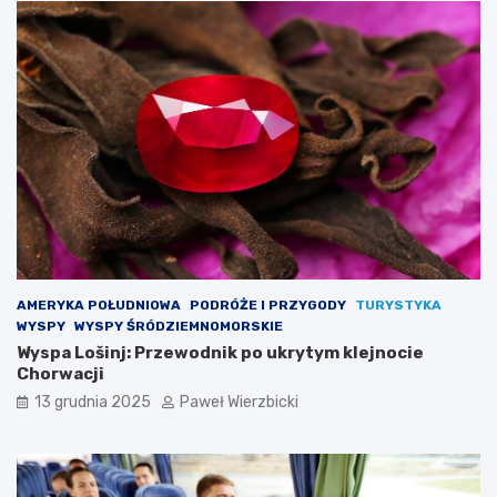
w
ż
g
y
ó
r
y
?
AMERYKA POŁUDNIOWA
PODRÓŻE I PRZYGODY
TURYSTYKA
WYSPY
WYSPY ŚRÓDZIEMNOMORSKIE
Wyspa Lošinj: Przewodnik po ukrytym klejnocie
Chorwacji
13 grudnia 2025
Paweł Wierzbicki