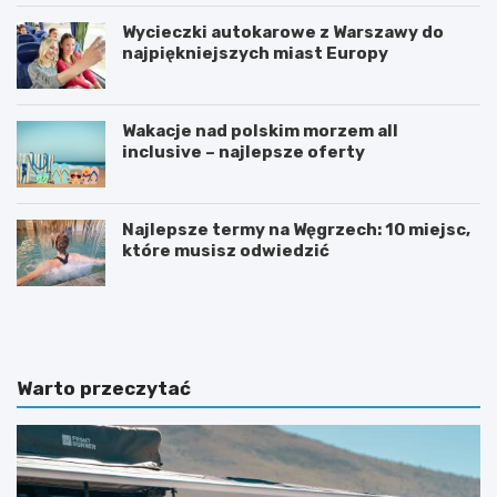
Wycieczki autokarowe z Warszawy do
najpiękniejszych miast Europy
Wakacje nad polskim morzem all
inclusive – najlepsze oferty
Najlepsze termy na Węgrzech: 10 miejsc,
które musisz odwiedzić
J
P
a
o
k
w
s
e
i
r
Warto przeczytać
ę
b
p
a
r
n
z
k
y
–
g
m