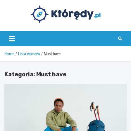
Skip
to
content
www.ktoredy.pl
Home
Lista wpisów
Must have
Kategoria:
Must have