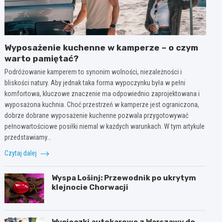
Wyposażenie kuchenne w kamperze – o czym
warto pamiętać?
Podróżowanie kamperem to synonim wolności, niezależności i
bliskości natury. Aby jednak taka forma wypoczynku była w pełni
komfortowa, kluczowe znaczenie ma odpowiednio zaprojektowana i
wyposażona kuchnia. Choć przestrzeń w kamperze jest ograniczona,
dobrze dobrane wyposażenie kuchenne pozwala przygotowywać
pełnowartościowe posiłki niemal w każdych warunkach. W tym artykule
przedstawiamy…
Czytaj dalej
Wyspa Lošinj: Przewodnik po ukrytym
klejnocie Chorwacji
Wycieczki autokarowe z Warszawy do