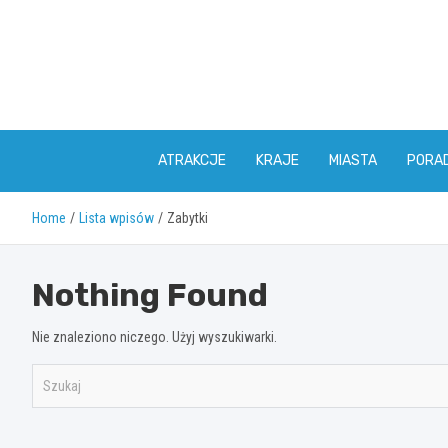
Skip
to
content
ATRAKCJE
KRAJE
MIASTA
PORAD
Home
Lista wpisów
Zabytki
Nothing Found
Nie znaleziono niczego. Użyj wyszukiwarki.
S
z
u
k