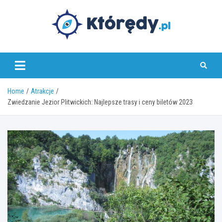
Skip
to
content
www.ktoredy.pl
Home
Atrakcje
Zwiedzanie Jezior Plitwickich: Najlepsze trasy i ceny biletów 2023