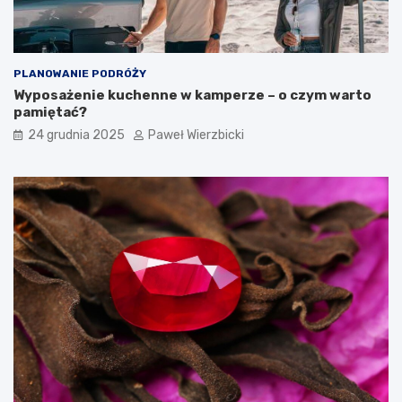
n
o
a
m
w
i
y
e
c
ć
PLANOWANIE PODRÓŻY
i
w
Wyposażenie kuchenne w kamperze – o czym warto
e
p
pamiętać?
c
o
24 grudnia 2025
Paweł Wierzbicki
z
d
k
r
ę
ó
w
ż
g
y
ó
r
y
?