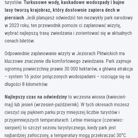
turystów.
Turkusowe wody, kaskadowe wodospady i bujne
lasy tworzą krajobraz, który dosłownie zapiera dech w
piersiach
. Jeśli planujesz odwiedzić ten niezwykły park narodowy
w 2023 roku, ten przewodnik pomoże ci zaplanować wizytę,
wybrać najlepszą trasę zwiedzania i zorientować się w aktualnych
cenach biletów.
Odpowiednie zaplanowanie wizyty w Jeziorach Plitwickich ma
kluczowe znaczenie dla komfortowego zwiedzania. Park zajmuje
ogromną powierzchnię prawie 30 000 hektarów, a główna atrakcja
– system 16 jezior połączonych wodospadami – rozciąga się na
długości 8 kilometrów.
Najlepszy czas na odwiedziny
to wczesna wiosna (kwiecień-
maj) lub jesień (wrzesień-październik). W tych okresach możesz
cieszyć się pięknem parku przy mniejszej liczbie turystów i
przyjemniejszych temperaturach. Letnie miesiące (czerwiec-
sierpień) to szczyt sezonu turystycznego, kiedy park jest
najbardziej zatłoczony, a temperatury mogą przekraczać 30°C.