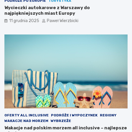
PODRÓŻE PO EUROPIE
TURYSTYKA
Wycieczki autokarowe z Warszawy do
najpiękniejszych miast Europy
11 grudnia 2025
Paweł Wierzbicki
OFERTY ALL INCLUSIVE
PODRÓŻE I WYPOCZYNEK
REGIONY
WAKACJE NAD MORZEM
WYBRZEŻE
Wakacje nad polskim morzem all inclusive – najlepsze