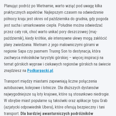
Planując podróż po Wietnamie, warto wziąć pod uwagę kilka
praktycznych aspektów. Najlepszym czasem na odwiedzenie
północy kraju jest okres od października do grudnia, gdy pogoda
jest sucha i umiarkowanie ciepła. Południe można odwiedzać
przez cały rok, choć warto unikać pory deszczowej (maj-
październik), kiedy krótkie, ale intensywne ulewy mogą zakłócić
plany zwiedzania. Wietnam z jego malowniczymi górami w
regionie Sapa czy pasmem Truong Son to destynacja, która
zachwyca miłośników turystyki górskiej – więcej inspiracji na
temat górskich wypraw i ciekawych regionów górskich na świecie
znajdziesz na
Podkarpacki.pl
.
Transport między miastami zapewniają liczne połączenia
autobusowe, kolejowe i lotnicze. Dla dłuższych dystansów
najwygodniejsze są loty krajowe, które są stosunkowo niedrogie.
W obrębie miast popularne są taksówki oraz aplikacje typu Grab
(azjatycki odpowiednik Ubera), które oferują bezpieczny i tani
transport.
Dla bardziej awanturniczych podróżników