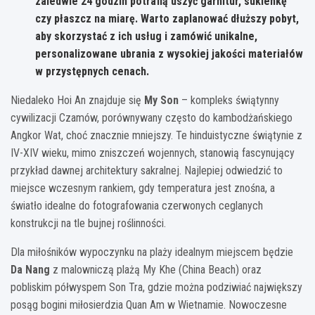
zaledwie 24 godzin potrafią uszyć garnitur, sukienkę
czy płaszcz na miarę. Warto zaplanować dłuższy pobyt,
aby skorzystać z ich usług i zamówić unikalne,
personalizowane ubrania z wysokiej jakości materiałów
w przystępnych cenach.
Niedaleko Hoi An znajduje się
My Son
– kompleks świątynny
cywilizacji Czamów, porównywany często do kambodżańskiego
Angkor Wat, choć znacznie mniejszy. Te hinduistyczne świątynie z
IV-XIV wieku, mimo zniszczeń wojennych, stanowią fascynujący
przykład dawnej architektury sakralnej. Najlepiej odwiedzić to
miejsce wczesnym rankiem, gdy temperatura jest znośna, a
światło idealne do fotografowania czerwonych ceglanych
konstrukcji na tle bujnej roślinności.
Dla miłośników wypoczynku na plaży idealnym miejscem będzie
Da Nang
z malowniczą plażą My Khe (China Beach) oraz
pobliskim półwyspem Son Tra, gdzie można podziwiać największy
posąg bogini miłosierdzia Quan Am w Wietnamie. Nowoczesne