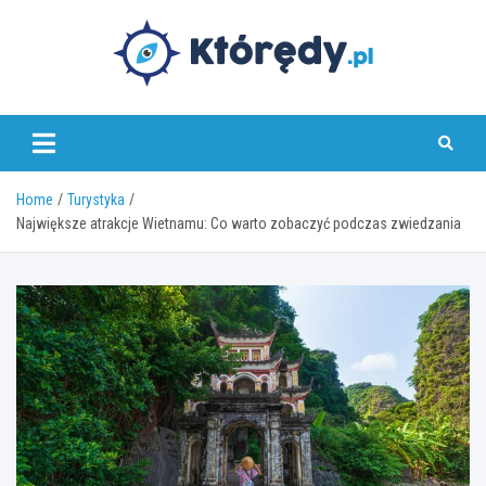
Skip
to
content
www.ktoredy.pl
Home
Turystyka
Największe atrakcje Wietnamu: Co warto zobaczyć podczas zwiedzania