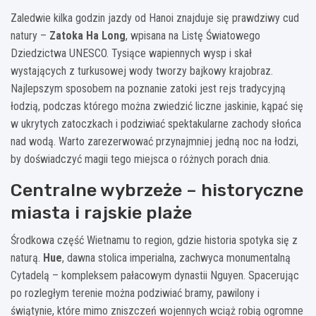
Zaledwie kilka godzin jazdy od Hanoi znajduje się prawdziwy cud
natury –
Zatoka Ha Long
, wpisana na Listę Światowego
Dziedzictwa UNESCO. Tysiące wapiennych wysp i skał
wystających z turkusowej wody tworzy bajkowy krajobraz.
Najlepszym sposobem na poznanie zatoki jest rejs tradycyjną
łodzią, podczas którego można zwiedzić liczne jaskinie, kąpać się
w ukrytych zatoczkach i podziwiać spektakularne zachody słońca
nad wodą. Warto zarezerwować przynajmniej jedną noc na łodzi,
by doświadczyć magii tego miejsca o różnych porach dnia.
Centralne wybrzeże – historyczne
miasta i rajskie plaże
Środkowa część Wietnamu to region, gdzie historia spotyka się z
naturą.
Hue
, dawna stolica imperialna, zachwyca monumentalną
Cytadelą – kompleksem pałacowym dynastii Nguyen. Spacerując
po rozległym terenie można podziwiać bramy, pawilony i
świątynie, które mimo zniszczeń wojennych wciąż robią ogromne