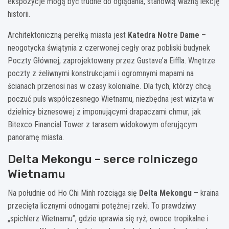
ekspozycje mogą być trudne do oglądania, stanowią ważną lekcję
historii.
Architektoniczną perełką miasta jest
Katedra Notre Dame
–
neogotycka świątynia z czerwonej cegły oraz pobliski budynek
Poczty Głównej, zaprojektowany przez Gustave’a Eiffla. Wnętrze
poczty z żeliwnymi konstrukcjami i ogromnymi mapami na
ścianach przenosi nas w czasy kolonialne. Dla tych, którzy chcą
poczuć puls współczesnego Wietnamu, niezbędna jest wizyta w
dzielnicy biznesowej z imponującymi drapaczami chmur, jak
Bitexco Financial Tower z tarasem widokowym oferującym
panoramę miasta.
Delta Mekongu – serce rolniczego
Wietnamu
Na południe od Ho Chi Minh rozciąga się
Delta Mekongu
– kraina
przecięta licznymi odnogami potężnej rzeki. To prawdziwy
„spichlerz Wietnamu”, gdzie uprawia się ryż, owoce tropikalne i