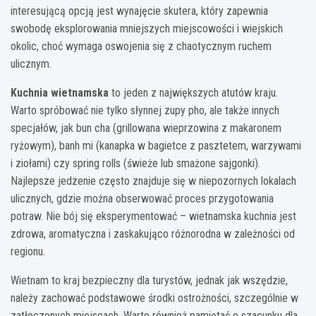
interesującą opcją jest wynajęcie skutera, który zapewnia
swobodę eksplorowania mniejszych miejscowości i wiejskich
okolic, choć wymaga oswojenia się z chaotycznym ruchem
ulicznym.
Kuchnia wietnamska
to jeden z największych atutów kraju.
Warto spróbować nie tylko słynnej zupy pho, ale także innych
specjałów, jak bun cha (grillowana wieprzowina z makaronem
ryżowym), banh mi (kanapka w bagietce z pasztetem, warzywami
i ziołami) czy spring rolls (świeże lub smażone sajgonki).
Najlepsze jedzenie często znajduje się w niepozornych lokalach
ulicznych, gdzie można obserwować proces przygotowania
potraw. Nie bój się eksperymentować – wietnamska kuchnia jest
zdrowa, aromatyczna i zaskakująco różnorodna w zależności od
regionu.
Wietnam to kraj bezpieczny dla turystów, jednak jak wszędzie,
należy zachować podstawowe środki ostrożności, szczególnie w
zatłoczonych miejscach. Warto również pamiętać o szacunku dla