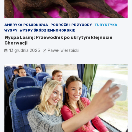
AMERYKA POŁUDNIOWA
PODRÓŻE I PRZYGODY
TURYSTYKA
WYSPY
WYSPY ŚRÓDZIEMNOMORSKIE
Wyspa Lošinj: Przewodnik po ukrytym klejnocie
Chorwacji
13 grudnia 2025
Paweł Wierzbicki