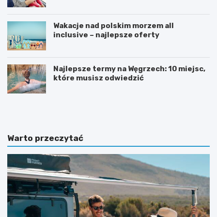
Wakacje nad polskim morzem all
inclusive – najlepsze oferty
Najlepsze termy na Węgrzech: 10 miejsc,
które musisz odwiedzić
J
P
a
o
k
w
s
e
i
r
Warto przeczytać
ę
b
p
a
r
n
z
k
y
–
g
m
o
u
t
s
o
i