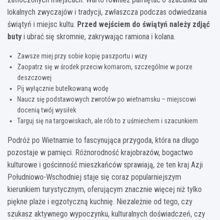
lokalnych zwyczajów i tradycji, zwłaszcza podczas odwiedzania
świątyń i miejsc kultu.
Przed wejściem do świątyń należy zdjąć
buty
i ubrać się skromnie, zakrywając ramiona i kolana.
Zawsze miej przy sobie kopię paszportu i wizy
Zaopatrz się w środek przeciw komarom, szczególnie w porze
deszczowej
Pij wyłącznie butelkowaną wodę
Naucz się podstawowych zwrotów po wietnamsku – miejscowi
docenią twój wysiłek
Targuj się na targowiskach, ale rób to z uśmiechem i szacunkiem
Podróż po Wietnamie to fascynująca przygoda, która na długo
pozostaje w pamięci. Różnorodność krajobrazów, bogactwo
kulturowe i gościnność mieszkańców sprawiają, że ten kraj Azji
Południowo-Wschodniej staje się coraz popularniejszym
kierunkiem turystycznym, oferującym znacznie więcej niż tylko
piękne plaże i egzotyczną kuchnię. Niezależnie od tego, czy
szukasz aktywnego wypoczynku, kulturalnych doświadczeń, czy