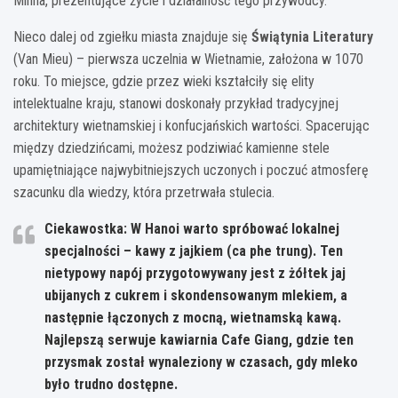
Minha, prezentujące życie i działalność tego przywódcy.
Nieco dalej od zgiełku miasta znajduje się
Świątynia Literatury
(Van Mieu) – pierwsza uczelnia w Wietnamie, założona w 1070
roku. To miejsce, gdzie przez wieki kształciły się elity
intelektualne kraju, stanowi doskonały przykład tradycyjnej
architektury wietnamskiej i konfucjańskich wartości. Spacerując
między dziedzińcami, możesz podziwiać kamienne stele
upamiętniające najwybitniejszych uczonych i poczuć atmosferę
szacunku dla wiedzy, która przetrwała stulecia.
Ciekawostka: W Hanoi warto spróbować lokalnej
specjalności – kawy z jajkiem (ca phe trung). Ten
nietypowy napój przygotowywany jest z żółtek jaj
ubijanych z cukrem i skondensowanym mlekiem, a
następnie łączonych z mocną, wietnamską kawą.
Najlepszą serwuje kawiarnia Cafe Giang, gdzie ten
przysmak został wynaleziony w czasach, gdy mleko
było trudno dostępne.