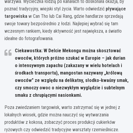
warzywa. Wycieczka łodzią po kanałach to doskonała okazja, by
poznać tradycyjny, wiejski styl życia. Warto odwiedzić
pływające
targowiska
w Can Tho lub Cai Rang, gdzie handlarze sprzedają
swoje towary bezpośrednio z łodzi. Najlepiej wybrać się tam
wczesnym rankiem, kiedy aktywność jest największa, a światło
idealne do fotografowania.
Ciekawostka: W Delcie Mekongu można skosztować
owoców, których próżno szukać w Europie – jak durian
o intensywnym zapachu (zakazany w wielu hotelach i
środkach transportu), mangostan nazywany „królową
owoców” ze względu na delikatny, słodko-kwaśny smak,
czy smoczy owoc o niezwykłym wyglądzie i subtelnym
smaku z chrupiącymi nasionkami.
Poza zwiedzaniem targowisk, warto zatrzymać się w jednej z
lokalnych wiosek, gdzie można nauczyć się wytwarzania
produktów z kokosa, zobaczyć proces produkcji cukierków
ryżowych czy odwiedzić tradycyjne warsztaty rzemieślnicze.