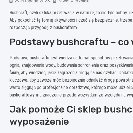
29 listopada 2023
Paweł Wierzbicki
Bushcraft, czyli sztuka przetrwania w naturze, to nie tyle hobby, 
Aby pokochać tę formę aktywności i czuć się bezpiecznie, trzeb
rozpocząć przygodę z bushcraftem.
Podstawy bushcraftu – co 
Podstawą bushcraftu jest wiedza na temat sposobów przetrwania 
ognia, znajdowania wody, budowania schronienia oraz pozyskiwania
fauny, aby wiedzieć, jakie zagrożenia mogą na nas czyhać. Dodatko
kluczowe, aby zawsze móc bezpiecznie odnaleźć drogę powrotną
warto sięgnąć po profesjonalne doradztwo, którego może udzielić
bushcraftowy ma znaczenie przede wszystkim ze względu na wypo
Jak pomoże Ci sklep bushc
wyposażenie