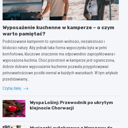
Wyposażenie kuchenne w kamperze – o czym
warto pamiętać?
Podróżowanie kamperem to synonim wolności, niezależności i
bliskości natury. Aby jednak taka forma wypoczynku była w pełni
komfortowa, kluczowe znaczenie ma odpowiednio zaprojektowana i
wyposażona kuchnia. Choć przestrzeń w kamperze jest ograniczona,
dobrze dobrane wyposażenie kuchenne pozwala przygotowywać
pełnowartościowe posiłki niemal w każdych warunkach. W tym artykule
przedstawiamy…
Czytaj dalej
Wyspa Lošinj: Przewodnik po ukrytym
klejnocie Chorwacji
Wycieczki autokarowe z Warszawy do