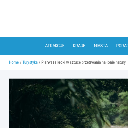
Skip
to
content
ATRAKCJE
KRAJE
MIASTA
PORAD
Home
Turystyka
Pierwsze kroki w sztuce przetrwania na łonie natury