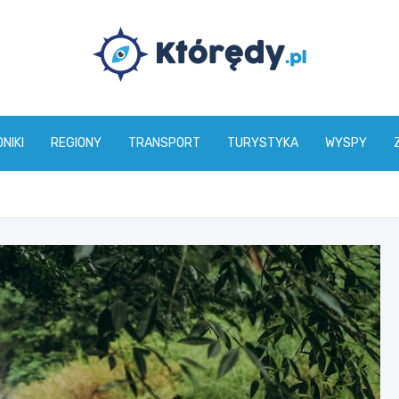
www.ktoredy.pl
NIKI
REGIONY
TRANSPORT
TURYSTYKA
WYSPY