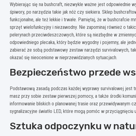
Wybierając się na bushcraft, niezwykle ważne jest odpowiednie w
śpiwory, po narzędzia takie jak nóż czy siekiera. Sklep bushcrafto
funkcjonalne, ale też lekkie i trwałe. Pamiętaj, że w bushcrafci
sprzęt wielofunkcyjny i niezawodny. Nie zapominaj również o taki
pelerynach przeciwdeszczowych, które są niezbędne w zmienny
odpowiedniego plecaka, który będzie wygodny i pojemny, ale jedn
zabierać ze sobą podstawowy zestaw narzędzi survivalowych, tak
okazać się nieocenione w nieprzewidzianych sytuacjach.
Bezpieczeństwo przede ws
Podstawową zasadą podczas każdej wyprawy survivalowej jest tr
masz przy sobie zestaw pierwszej pomocy, a także środki komuni
informowanie bliskich o planowanej trasie oraz przewidywanym c
sygnalizacyjne światło LED, które mogą pomóc w przyciągnięciu u
Sztuka odpoczynku w natu