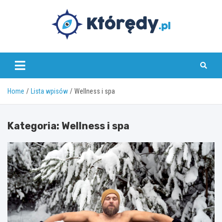
Skip
to
content
www.ktoredy.pl
Home
Lista wpisów
Wellness i spa
Kategoria:
Wellness i spa