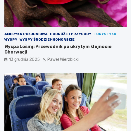
AMERYKA POŁUDNIOWA
PODRÓŻE I PRZYGODY
TURYSTYKA
WYSPY
WYSPY ŚRÓDZIEMNOMORSKIE
Wyspa Lošinj: Przewodnik po ukrytym klejnocie
Chorwacji
13 grudnia 2025
Paweł Wierzbicki