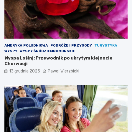
AMERYKA POŁUDNIOWA
PODRÓŻE I PRZYGODY
TURYSTYKA
WYSPY
WYSPY ŚRÓDZIEMNOMORSKIE
Wyspa Lošinj: Przewodnik po ukrytym klejnocie
Chorwacji
13 grudnia 2025
Paweł Wierzbicki