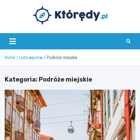
Skip
to
content
www.ktoredy.pl
Home
Lista wpisów
Podróże miejskie
Kategoria:
Podróże miejskie