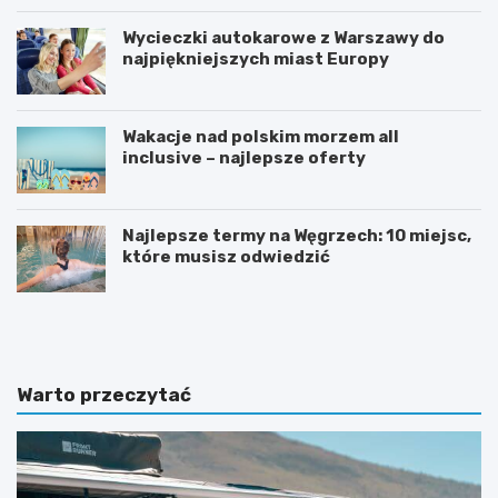
Wycieczki autokarowe z Warszawy do
najpiękniejszych miast Europy
Wakacje nad polskim morzem all
inclusive – najlepsze oferty
Najlepsze termy na Węgrzech: 10 miejsc,
które musisz odwiedzić
J
P
a
o
k
w
s
e
i
r
Warto przeczytać
ę
b
p
a
r
n
z
k
y
–